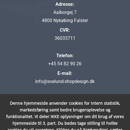
Adresse:
Aalborgej 7
4800 Nykøbing Falster
CVR:
36033711
Telefon:
+45 54 82 90 26
E-mail:
info@soelund-shopdesign.dk
Følg os på Sociale Medier
Denne hjemmeside anvender cookies for intern statistik,
markedsføring samt bedre brugeroplevelse og
funktionalitet.
Vi deler IKKE oplysninger om dit brug af vores
hjemmeside til 3. part.
Du bedes tage stilling til hvilke
cookies du vil acceptere.
Klikker du på ’Nødvendige’, sætter