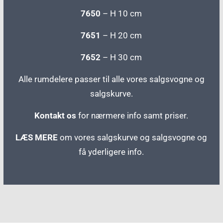
7650
– H 10 cm
7651
– H 20 cm
7652
– H 30 cm
Alle rumdelere passer til alle vores salgsvogne og
salgskurve.
Kontakt os
for nærmere info samt priser.
LÆS MERE
om vores salgskurve og salgsvogne og
få yderligere info.