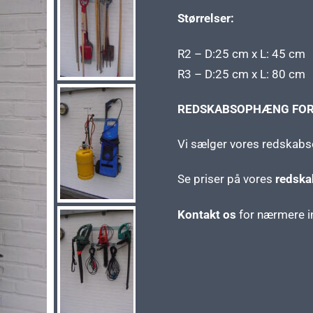
Størrelser:
R2 – D:25 cm x L: 45 cm
R3 – D:25 cm x L: 80 cm
REDSKABSOPHÆNG FOR 
Vi sælger vores redskabso
Se priser på vores
redsk
Kontakt os
for nærmere inf