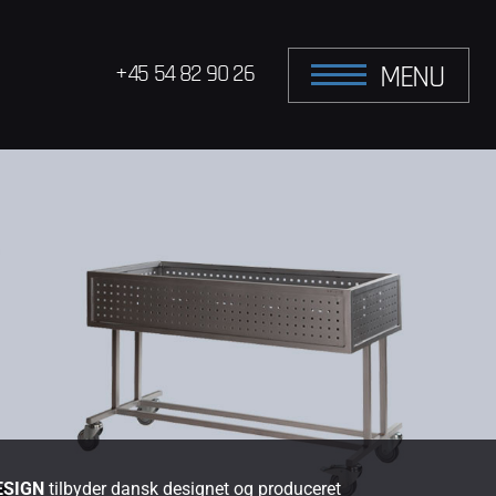
MENU
+45 54 82 90 26
ESIGN
tilbyder dansk designet og produceret