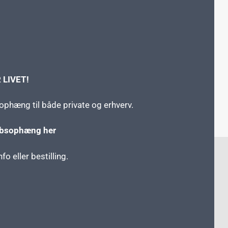
LIVET!
phæng til både private og erhverv.
absophæng her
o eller bestilling.