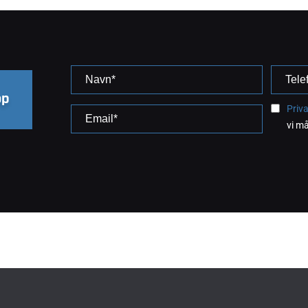
op
Priva
vi m