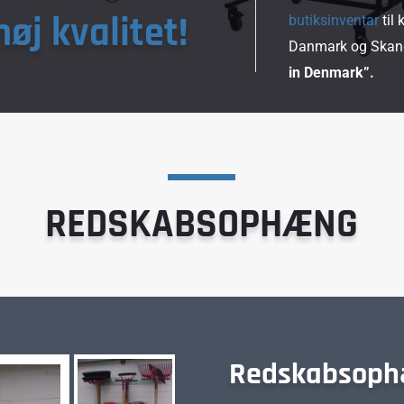
 høj kvalitet!
butiksinventar
til 
Danmark og Skandi
in Denmark”.
REDSKABSOPHÆNG
Redskabsophæ