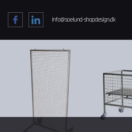
info@soelund-shopdesign.dk